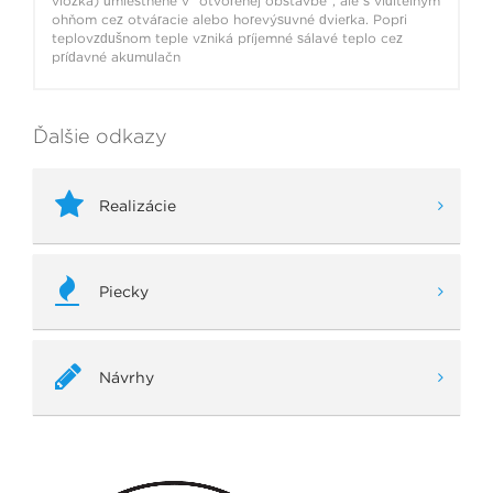
vložka) umiestnené v "otvorenej obstavbe", ale s viditeľným
ohňom cez otváracie alebo horevýsuvné dvierka. Popri
teplovzdušnom teple vzniká príjemné sálavé teplo cez
prídavné akumulačn
Ďalšie odkazy
Realizácie
Piecky
Návrhy